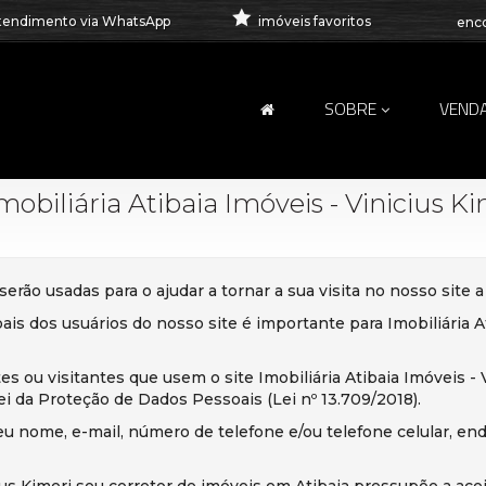
tendimento via WhatsApp
imóveis favoritos
enco
SOBRE
VEND
mobiliária Atibaia Imóveis - Vinicius K
rão usadas para o ajudar a tornar a sua visita no nosso site a
is dos usuários do nosso site é importante para Imobiliária At
es ou visitantes que usem o site Imobiliária Atibaia Imóveis -
i da Proteção de Dados Pessoais (Lei nº 13.709/2018).
seu nome, e-mail, número de telefone e/ou telefone celular, e
icius Kimeri seu corretor de imóveis em Atibaia pressupõe a ac