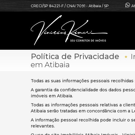
CRECI/SP 84221-F / CNAI 7091
- Atibaia /
SP
A
Política de Privacidade
I
em Atibaia
Todas as suas informações pessoais recolhidas se
A garantia da confidencialidade dos dados pessoa
imóveis em Atibaia.
Todas as informações pessoais relativas a client
Atibaia serão tratadas em concordância com a Le
A informação pessoal recolhida pode incluir o 
relevantes.
O uso do site Imobiliária Atibaia Imóveis - Vin