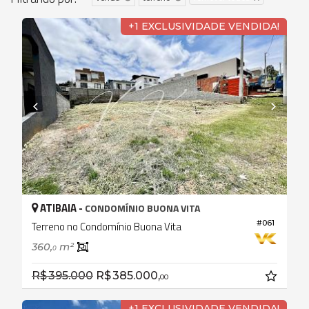
+1 EXCLUSIVIDADE VENDIDA!
ATIBAIA -
CONDOMÍNIO BUONA VITA
#061
Terreno no Condomínio Buona Vita
360,
m²
0
R$ 395.000
R$ 385.000,
00
+1 EXCLUSIVIDADE VENDIDA!