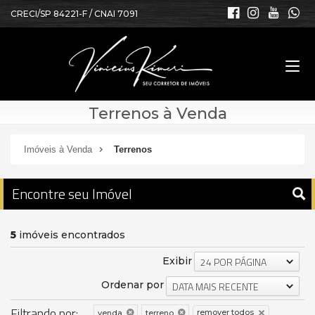
CRECI/SP 84221-F / CNAI 7091
Terrenos à Venda
Imóveis à Venda
Terrenos
Encontre seu Imóvel
5
imóveis encontrados
Exibir
24 POR PÁGINA
Ordenar por
DATA MAIS RECENTE
Filtrando por:
remover todos
venda
terreno