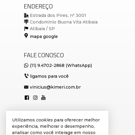
ENDEREÇO
Estrada dos Pires, nº 3001
Condomínio Buona Vita Atibaia
Atibaia /
SP
mapa google
FALE CONOSCO
(11) 9.4702-2868 (WhatsApp)
ligamos para você
vinicius@kimeri.com.br
Utilizamos
cookies
para oferecer melhor
VEJA MAIS
experiência, melhorar o desempenho,
cadastre seu imóvel
analisar como você interage em nosso