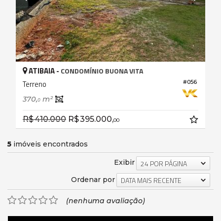
ATIBAIA -
CONDOMÍNIO BUONA VITA
#056
Terreno
370,
m²
0
R$ 410.000
R$ 395.000,
00
5
imóveis encontrados
Exibir
24 POR PÁGINA
Ordenar por
DATA MAIS RECENTE
(nenhuma avaliação)