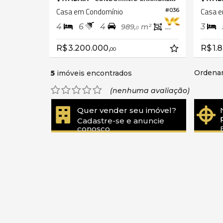
Casa em Condomínio
Casa e
#036
4
6
4
3
989,
m²
390,
m²
0
0
R$ 3.200.000,
R$ 1.
00
Ordenar
5
imóveis encontrados
(nenhuma avaliação)
Quer vender seu imóvel?
Cadastre-se e anuncie
conosco