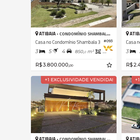
ATIBAIA -
ATIB
CONDOMÍNIO SHAMBALA III
Casa no Condomínio Shambala 3
Casa n
#093
3
5
4
3
850,
m²
384,
m²
0
0
R$ 3.800.000,
R$ 2.
00
+1 EXCLUSIVIDADE VENDIDA!
+
ATIBAIA -
ATIB
CONDOMÍNIO SHAMBALA III