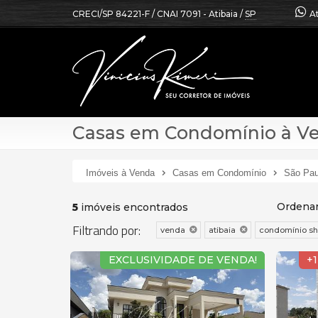
CRECI/SP 84221-F / CNAI 7091
- Atibaia /
SP
A
Casas em Condomínio à Ve
Imóveis à Venda
Casas em Condomínio
São Pau
Ordenar
5
imóveis encontrados
Filtrando por:
venda
atibaia
condomínio sha
EXCLUSIVIDADE DE VENDA!
+