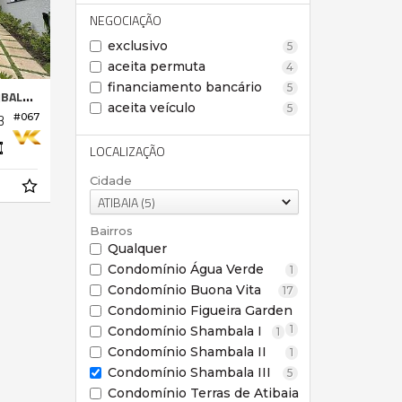
NEGOCIAÇÃO
exclusivo
5
aceita permuta
4
financiamento bancário
5
 III
aceita veículo
5
3
#067
LOCALIZAÇÃO
Cidade
ATIBAIA (5)
Bairros
Qualquer
Condomínio Água Verde
1
Condomínio Buona Vita
17
Condominio Figueira Garden
1
Condomínio Shambala I
1
Condomínio Shambala II
1
Condomínio Shambala III
5
Condomínio Terras de Atibaia