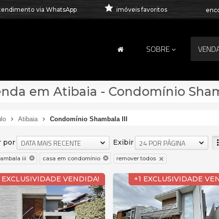
tendimento via WhatsApp
imóveis favoritos
enco
SOBRE
VEND
nda em Atibaia - Condomínio Shamb
lo
Atibaia
Condomínio Shambala III
 por
Exibir
DATA MAIS RECENTE
24 POR PÁGINA
remover todos
mbala iii
casa em condomínio
1 EXCLUSIVIDADE VENDIDA!
+1 EXCLUSIVIDADE VE