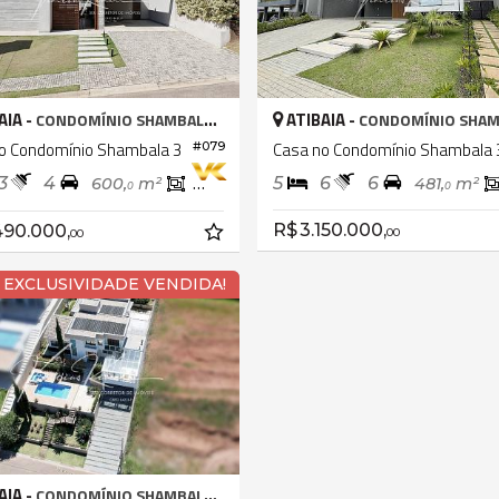
AIA -
ATIBAIA -
CONDOMÍNIO SHAMBALA III
CONDOMÍNIO SHAMBALA
o Condomínio Shambala 3
Casa no Condomínio Shambala 
#079
3
4
5
6
6
600,
m²
291,
m²
481,
m²
0
0
0
R$ 3.150.000,
490.000,
00
00
1 EXCLUSIVIDADE VENDIDA!
AIA -
CONDOMÍNIO SHAMBALA III