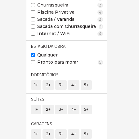
Churrasqueira
3
Piscina Privativa
4
Sacada / Varanda
3
Sacada com Churrasqueira
1
Internet / WiFi
4
ESTÁGIO DA OBRA
Qualquer
Pronto para morar
5
DORMITÓRIOS
1+
2+
3+
4+
5+
SUÍTES
1+
2+
3+
4+
5+
GARAGENS
1+
2+
3+
4+
5+