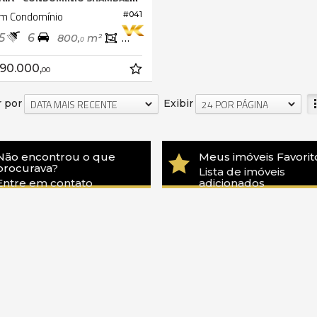
m Condomínio
#041
5
6
800,
m²
375,
m²
0
0
890.000,
00
 por
Exibir
DATA MAIS RECENTE
24 POR PÁGINA
Não encontrou o que
Meus imóveis Favorit
procurava?
Lista de imóveis
Entre em contato
adicionados