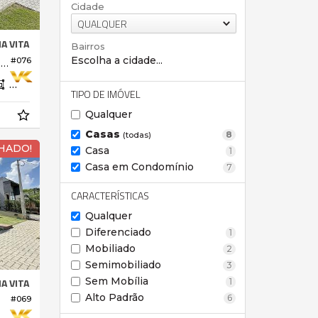
Cidade
QUALQUER
A VITA
Bairros
Escolha a cidade...
Casa no Condomínio Buona Vita Atibaia
#076
187,
m²
0
TIPO DE IMÓVEL
Qualquer
Casas
8
(todas)
HADO!
Casa
1
Casa em Condomínio
7
CARACTERÍSTICAS
Qualquer
Diferenciado
1
Mobiliado
2
Semimobiliado
3
Sem Mobília
A VITA
1
Alto Padrão
6
#069