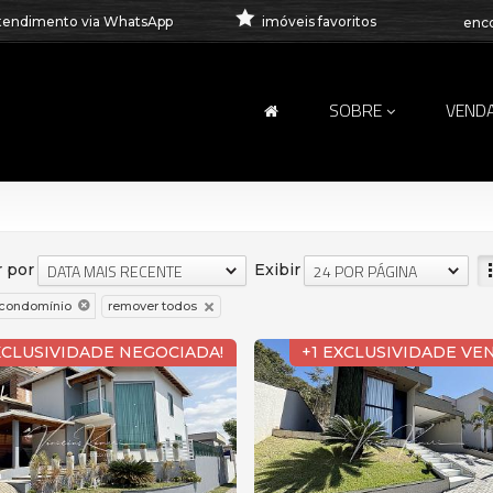
tendimento via WhatsApp
imóveis favoritos
enco
SOBRE
VEND
 por
Exibir
DATA MAIS RECENTE
24 POR PÁGINA
remover todos
condomínio
XCLUSIVIDADE NEGOCIADA!
+1 EXCLUSIVIDADE VE