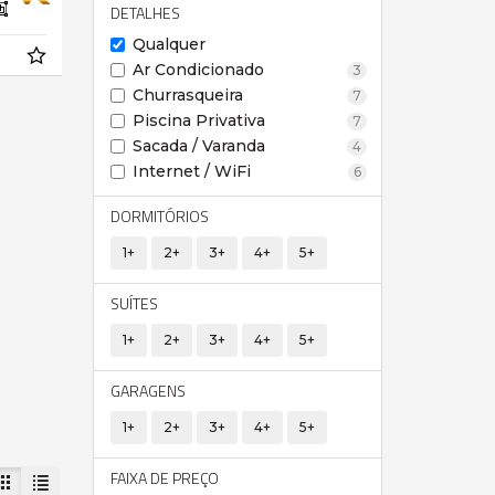
DETALHES
Qualquer
Ar Condicionado
3
Churrasqueira
7
Piscina Privativa
7
Sacada / Varanda
4
Internet / WiFi
6
DORMITÓRIOS
1+
2+
3+
4+
5+
SUÍTES
1+
2+
3+
4+
5+
GARAGENS
1+
2+
3+
4+
5+
FAIXA DE PREÇO