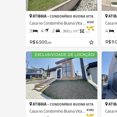
ATIBAIA -
ATIB
CONDOMÍNIO BUONA VITA
Casa no Condomínio Buona Vita Atibaia
#091
3
4
2
4
360,
m²
142,
m²
0
0
R$ 9.
R$ 6.500,
00
EXCLUSIVIDADE DE LOCAÇÃO!
ATIBAIA -
ATIB
CONDOMÍNIO BUONA VITA
Casa no Condomínio Buona Vita Atibaia
#082