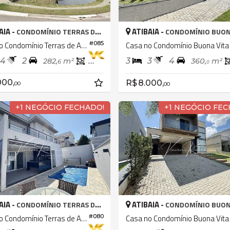
AIA -
ATIBAIA -
CONDOMÍNIO TERRAS DE ATIBAIA I
CONDOMÍNIO BUON
Casa no Condomínio Terras de Atibaia 1
#085
4
2
3
3
4
282,
m²
245,
m²
360,
m²
6
1
0
000,
R$ 8.000,
00
00
+1 NEGÓCIO FECHADO!
+1 NEGÓCIO FEC
AIA -
ATIBAIA -
CONDOMÍNIO TERRAS DE ATIBAIA I
CONDOMÍNIO BUON
Casa no Condomínio Terras de Atibaia 1
Casa no Condomínio Buona Vita
#080