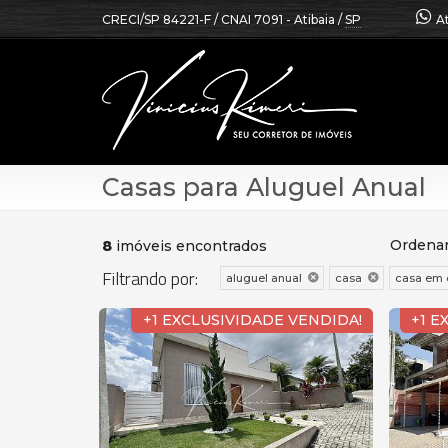
CRECI/SP 84221-F / CNAI 7091
- Atibaia /
SP
A
Casas para Aluguel Anual
Ordenar
8
imóveis encontrados
Filtrando por:
aluguel anual
casa
casa em 
+1 EXCLUSIVIDADE VENDIDA!
+1 E