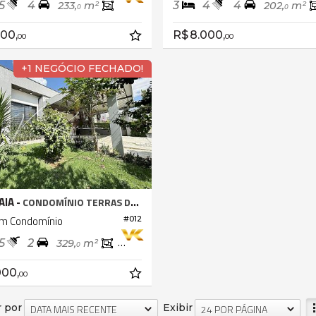
5
4
3
4
4
233,
m²
202,
m²
0
0
500,
R$ 8.000,
00
00
+1 NEGÓCIO FECHADO!
AIA -
CONDOMÍNIO TERRAS DE ATIBAIA I
m Condomínio
#012
5
2
329,
m²
155,
m²
0
0
000,
00
 por
Exibir
DATA MAIS RECENTE
24 POR PÁGINA