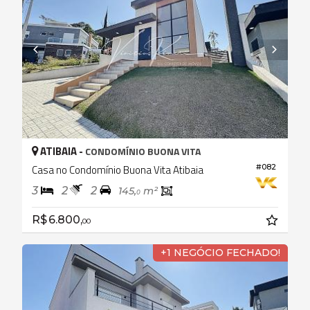
ATIBAIA -
CONDOMÍNIO BUONA VITA
Casa no Condomínio Buona Vita Atibaia
#082
3
2
2
145,
m²
0
R$ 6.800,
00
+1 NEGÓCIO FECHADO!