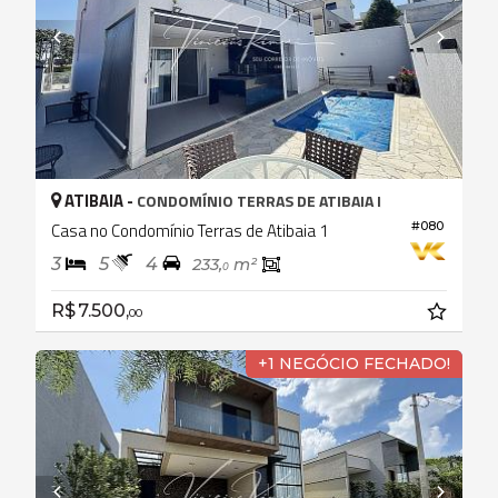
ATIBAIA -
CONDOMÍNIO TERRAS DE ATIBAIA I
Casa no Condomínio Terras de Atibaia 1
#080
3
5
4
233,
m²
0
R$ 7.500,
00
+1 NEGÓCIO FECHADO!