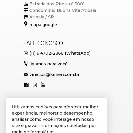
Estrada dos Pires, nº 3001
Condomínio Buona Vita Atibaia
Atibaia /
SP
mapa google
FALE CONOSCO
(11) 9.4702-2868 (WhatsApp)
ligamos para você
vinicius@kimeri.com.br
VEJA MAIS
Utilizamos
cookies
para oferecer melhor
experiência, melhorar o desempenho,
cadastre seu imóvel
analisar como você interage em nosso
site e gravar informações coletadas por
avaliação de imóveis
meio de formulários.