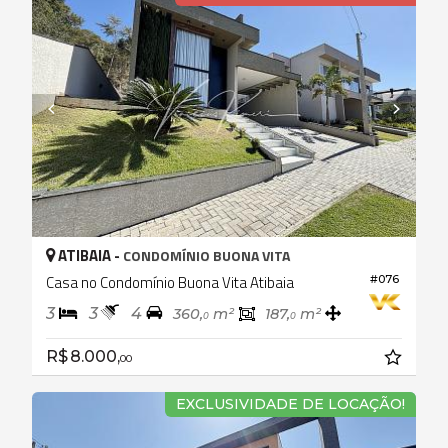
ATIBAIA -
CONDOMÍNIO BUONA VITA
Casa no Condomínio Buona Vita Atibaia
#076
3
3
4
360,
m²
187,
m²
0
0
R$ 8.000,
00
EXCLUSIVIDADE DE LOCAÇÃO!