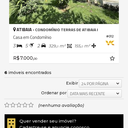
ATIBAIA -
CONDOMÍNIO TERRAS DE ATIBAIA I
Casa em Condomínio
#012
3
5
2
329,
m²
155,
m²
0
0
R$ 7.000,
00
6
imóveis encontrados
Exibir
24 POR PÁGINA
Ordenar por
DATA MAIS RECENTE
(nenhuma avaliação)
Quer vender seu imóvel?
Cadastre-se e anuncie conosco