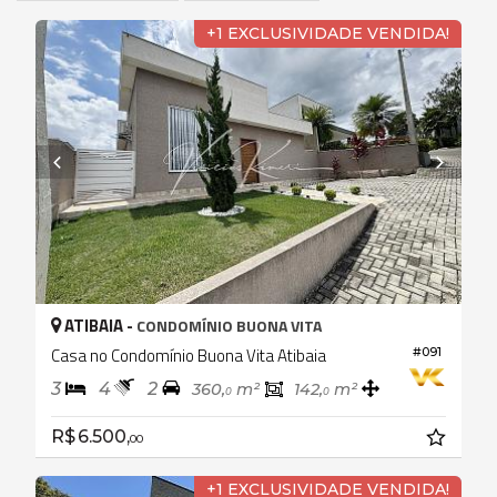
+1 EXCLUSIVIDADE VENDIDA!
ATIBAIA -
CONDOMÍNIO BUONA VITA
Casa no Condomínio Buona Vita Atibaia
#091
3
4
2
360,
m²
142,
m²
0
0
R$ 6.500,
00
+1 EXCLUSIVIDADE VENDIDA!