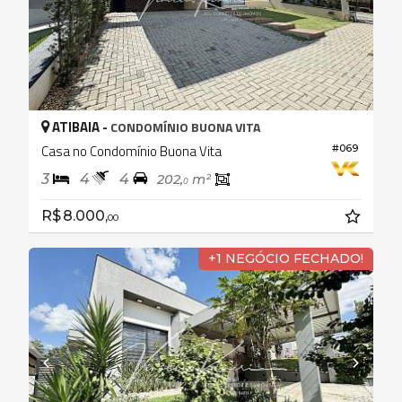
ATIBAIA -
CONDOMÍNIO BUONA VITA
Casa no Condomínio Buona Vita
#069
3
4
4
202,
m²
0
R$ 8.000,
00
+1 NEGÓCIO FECHADO!