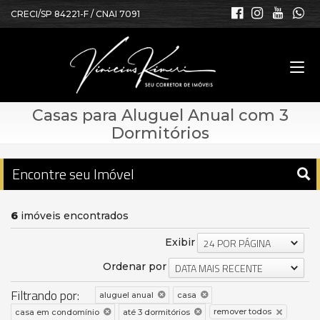
CRECI/SP 84221-F / CNAI 7091
Casas para Aluguel Anual com 3
Dormitórios
Encontre seu Imóvel
6
imóveis encontrados
Exibir
24 POR PÁGINA
Ordenar por
DATA MAIS RECENTE
Filtrando por:
aluguel anual
casa
remover todos
casa em condomínio
até 3 dormitórios