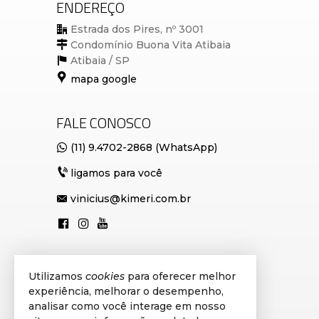
ENDEREÇO
Estrada dos Pires, nº 3001
Condomínio Buona Vita Atibaia
Atibaia /
SP
mapa google
FALE CONOSCO
(11) 9.4702-2868 (WhatsApp)
ligamos para você
vinicius@kimeri.com.br
Utilizamos
cookies
para oferecer melhor
VEJA MAIS
experiência, melhorar o desempenho,
cadastre seu imóvel
analisar como você interage em nosso