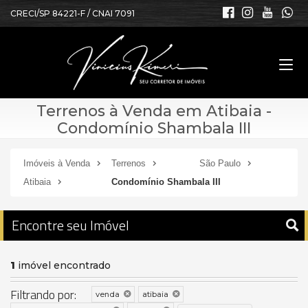
CRECI/SP 84221-F / CNAI 7091
Terrenos à Venda em Atibaia -
Condomínio Shambala III
Imóveis à Venda
Terrenos
São Paulo
Atibaia
Condomínio Shambala III
Encontre seu Imóvel
1
imóvel encontrado
Filtrando por:
venda
atibaia