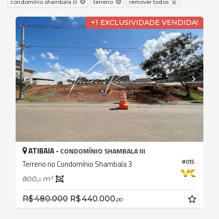
remover todos
condomínio shambala iii
terreno
+1 EXCLUSIVIDADE VENDIDA!
ATIBAIA -
CONDOMÍNIO SHAMBALA III
#015
Terreno no Condomínio Shambala 3
800,
m²
0
R$ 480.000
R$ 440.000,
00