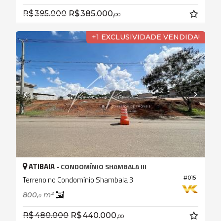
R$ 395.000
R$ 385.000,
00
+1 EXCLUSIVIDADE VENDIDA!
ATIBAIA -
CONDOMÍNIO SHAMBALA III
#015
Terreno no Condomínio Shambala 3
800,
m²
0
R$ 480.000
R$ 440.000,
00