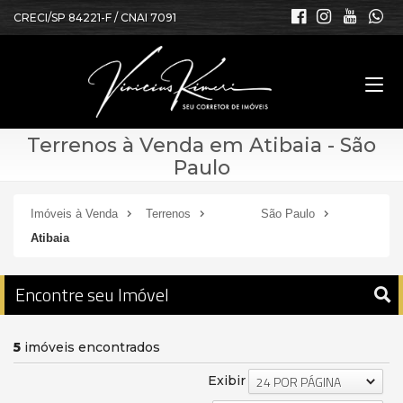
CRECI/SP 84221-F / CNAI 7091
Terrenos à Venda em Atibaia - São
Paulo
Imóveis à Venda
Terrenos
São Paulo
Atibaia
Encontre seu Imóvel
5
imóveis encontrados
Exibir
24 POR PÁGINA