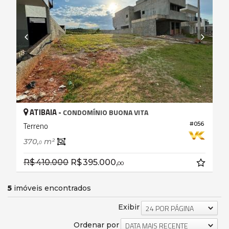
ATIBAIA -
CONDOMÍNIO BUONA VITA
#056
Terreno
370,
m²
0
R$ 410.000
R$ 395.000,
00
5
imóveis encontrados
Exibir
24 POR PÁGINA
Ordenar por
DATA MAIS RECENTE