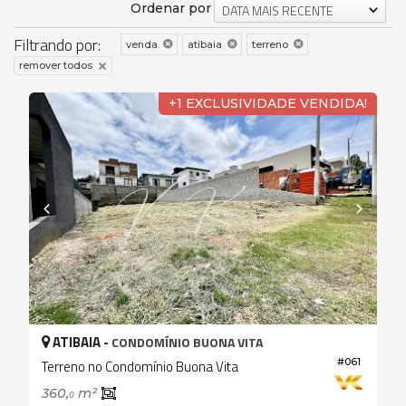
Ordenar por
DATA MAIS RECENTE
Filtrando por:
venda
atibaia
terreno
remover todos
+1 EXCLUSIVIDADE VENDIDA!
ATIBAIA -
CONDOMÍNIO BUONA VITA
#061
Terreno no Condomínio Buona Vita
360,
m²
0