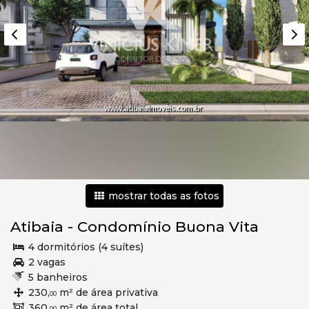
mostrar todas as fotos
Atibaia
-
Condomínio Buona Vita
4 dormitórios (4 suítes)
2 vagas
5 banheiros
230,
m² de área privativa
00
360,
m² de área total