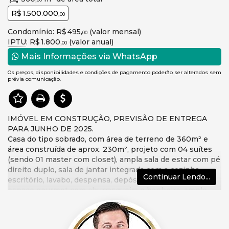
00
R$ 1.500.000,
00
Condomínio: R$ 495,
(valor mensal)
00
IPTU
: R$ 1.800,
(valor anual)
00
Mais Informações via WhatsApp
Os preços, disponibilidades e condições de pagamento poderão ser alterados sem
prévia comunicação.
IMÓVEL EM CONSTRUÇÃO, PREVISÃO DE ENTREGA
PARA JUNHO DE 2025.
Casa do tipo sobrado, com área de terreno de 360m² e
área construída de aprox. 230m², projeto com 04 suítes
(sendo 01 master com closet), ampla sala de estar com pé
direito duplo, sala de jantar integrada com a cozinha,
Continuar Lendo...
escritório, lavabo, despensa, depósito, área de serviço,
espaço gourmet com churrasqueira e banheiro, amplo
espaço de lazer com piscina e vagas para 02 automóveis.
*Imagens meramente ilustrativas
Para maiores informações sobre este e outros imóveis