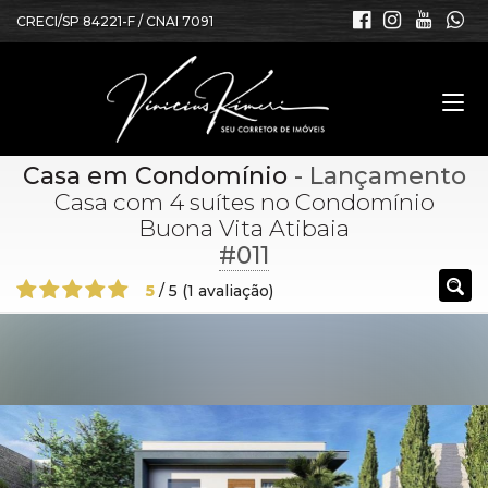
CRECI/SP 84221-F / CNAI 7091
Casa em Condomínio
- Lançamento
Casa com 4 suítes no Condomínio
Buona Vita Atibaia
#011
5
/
5
(
1
avaliação)