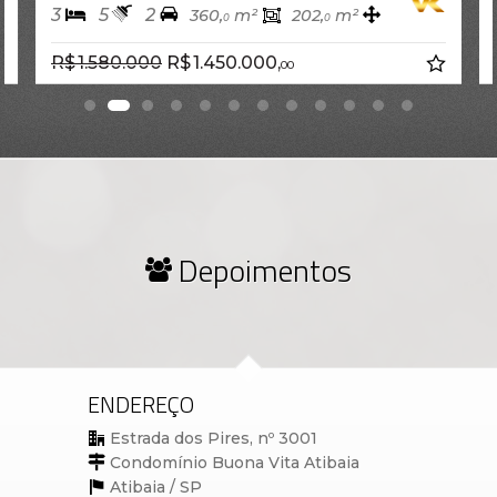
3
5
2
360,
m²
202,
m²
0
0
R$ 1.580.000
R$ 1.450.000,
00
Depoimentos
ENDEREÇO
Estrada dos Pires, nº 3001
Condomínio Buona Vita Atibaia
Atibaia /
SP