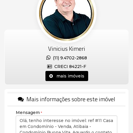
disponíveis, forma de pagamento/financiamento e
agendamento de visitas, não perca tempo rodando por ai,
consulte o especialista nas melhores oportunidades nos
condomínios Terras de Atibaia e Buona Vita. Vinicius
Kimeri (11) 94702-2868 WhatsApp. - 18/10/2024
Vinicius Kimeri
(11) 9.4702-2868
CRECI 84221-F
mais imóveis
Mais informações sobre este imóvel
Mensagem