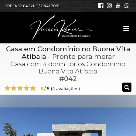
CRECI/SP 84221-F / CNAI 7091
Casa em Condomínio no Buona Vita
Atibaia
- Pronto para morar
Casa com 4 dormitórios Condomínio
Buona Vita Atibaia
#042
5
/
5
(
4
avaliações)