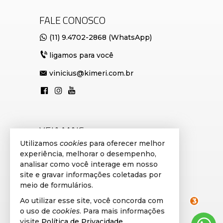
FALE CONOSCO
(11) 9.4702-2868 (WhatsApp)
ligamos para você
vinicius@kimeri.com.br
VEJA MAIS
Utilizamos
cookies
para oferecer melhor
cadastre seu imóvel
experiência, melhorar o desempenho,
analisar como você interage em nosso
avaliação de imóveis
site e gravar informações coletadas por
imóveis favoritos
meio de formulários.
Ao utilizar esse site, você concorda com
mapa de imóveis
o uso de
cookies
. Para mais informações
3
visite
Política de Privacidade
.