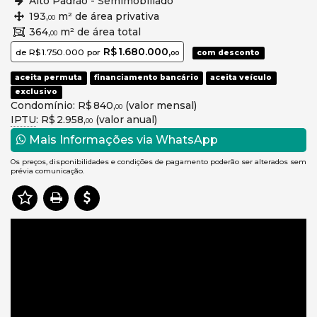
Alto Padrão - Semimobiliado
193,
m² de área privativa
00
364,
m² de área total
00
R$ 1.680.000,
de
R$ 1.750.000
por
com desconto
00
aceita permuta
financiamento bancário
aceita veículo
exclusivo
Condomínio: R$ 840,
(valor mensal)
00
IPTU
: R$ 2.958,
(valor anual)
00
Mais Informações via WhatsApp
Os preços, disponibilidades e condições de pagamento poderão ser alterados sem
prévia comunicação.