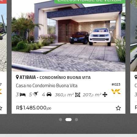
IBAIA -
ATIBAIA -
CONDOMÍNIO BUONA VITA
C
a no Condomínio Buona Vita
Casa no Cond
#023
5
4
3
4
360,
m²
207,
m²
0
0
R$ 1.500.0
1.485.000,
00