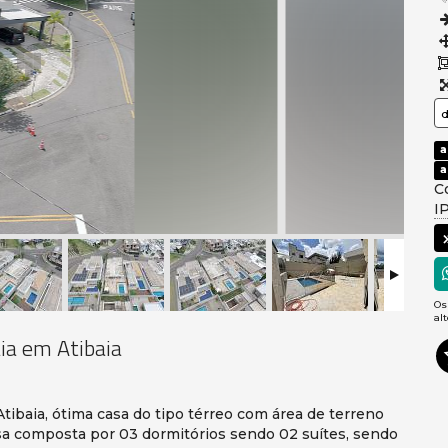
a
a
C
I
Os
al
ia em Atibaia
baia, ótima casa do tipo térreo com área de terreno
sa composta por 03 dormitórios sendo 02 suítes, sendo