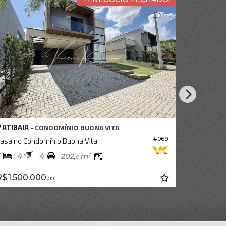
ATIBAIA -
ONDOMÍNIO BUONA VITA
CONDOMÍN
omínio Buona Vita
Casa no Condomínio Bu
#069
4
4
5
4
202,
m²
25
0
00,
R$ 1.680.000
R$ 1.
00