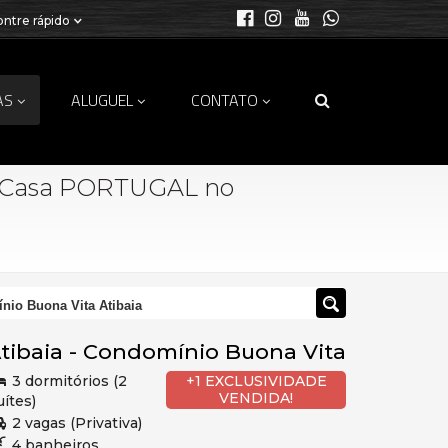
ntre rápido
AS
ALUGUEL
CONTATO
Casa PORTUGAL no
io Buona Vita Atibaia
tibaia
-
Condomínio Buona Vita
3 dormitórios (2
+1 EXCLUSIVIDADE
VENDIDA!
uítes)
2 vagas (Privativa)
4 banheiros