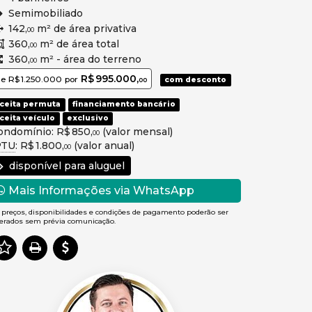
Semimobiliado
142,
m² de área privativa
00
360,
m² de área total
00
360,
m² - área do terreno
00
R$ 995.000,
de
R$ 1.250.000
por
com desconto
00
ceita permuta
financiamento bancário
ceita veículo
exclusivo
ondomínio: R$ 850,
(valor mensal)
00
PTU
: R$ 1.800,
(valor anual)
00
disponível para aluguel
Mais Informações via WhatsApp
 preços, disponibilidades e condições de pagamento poderão ser
terados sem prévia comunicação.