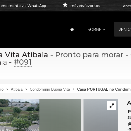
tendimento via WhatsApp
imóveis favoritos
enco
SOBRE
VEND
Vita Atibaia
- Pronto para morar
-
-
#091
ia
lo
Atibaia
Condomínio Buona Vita
Casa PORTUGAL no Condomín
A
s