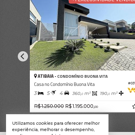
ATIBAIA -
AT
CONDOMÍNIO BUONA VITA
Casa no Condomínio Buona Vita
Cas
#037
3
5
4
3
360,
m²
190,
m²
0
0
R$ 1.250.000
R$ 1.195.000,
R$ 
00
Utilizamos
cookies
para oferecer melhor
experiência, melhorar o desempenho,