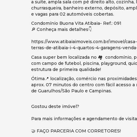
a suite, ampla sala com pé direito alto, cozinh
churrasqueira, banheiro externo, depósito, amplo
e vagas para 02 automóveis cobertas.
Condomínio Buona Vita Atibaia- Ref.: 091
🔎 Conheça mais detalhes👇
https://www.atibaiaimoveis.com.br/imovel/casa
terras-de-atibaia-i-4-quartos-4-garagens-venda
Casa super bem localizada no 🏘️ condomínio, p
com campo de futebol, piscina, playground, quio
estrutura de primeira qualidade!
Ótima📍 localização, comércio nas proximidades
aprox. 07 minutos do centro com fácil acesso 
de Guarulhos/São Paulo e Campinas.
Gostou deste imóvel?
Para mais informações e agendamento de visita
🤝 FAÇO PARCERIA COM CORRETORES!