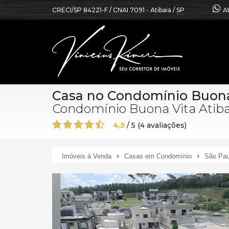
CRECI/SP 84221-F / CNAI 7091
- Atibaia /
SP
A
Casa no Condomínio Buona 
Condomínio Buona Vita Atiba
4,5
/
5
(
4
avaliações)
Imóveis à Venda
Casas em Condomínio
São Pau