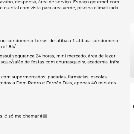
a, lavabo, despensa, área de serviço. Espaço gourmet com
 quintal com vista para area verde, piscina climatizada
-no-condominio-terras-de-atibaia-1-atibaia-condominio-
-ref-84/
ossui segurança 24 horas, mini mercado, área de lazer
sque/salão de festas com churrasqueira, academia, infra
 com supermercados, padarias, farmácias, escolas,
a rodovia Dom Pedro e Fernão Dias, apenas 40 minutos
s, é só me chamar🕺🏼