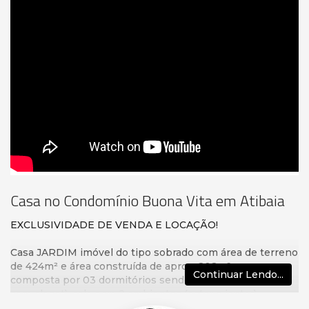
Casa no Condomínio Buona Vita em Atibaia
EXCLUSIVIDADE DE VENDA E LOCAÇÃO!
Casa JARDIM imóvel do tipo sobrado com área de terreno
de 424m² e área construída de aprox. 202m², casa
Continuar Lendo...
composta por 03 dormitórios sendo 03 suítes (master
com closet), sala para 2 ambientes (estar e jantar)
integrada a cozinha e espaço gourmet com churrasqueira,