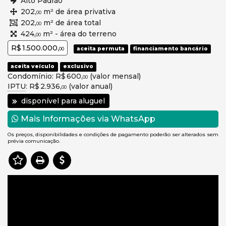
Alto Padrão
202,
m² de área privativa
00
202,
m² de área total
00
424,
m² - área do terreno
00
R$ 1.500.000,
aceita permuta
financiamento bancário
00
aceita veículo
exclusivo
Condomínio: R$ 600,
(valor mensal)
00
IPTU
: R$ 2.936,
(valor anual)
00
disponível para aluguel
Mais Informações via WhatsApp
Os preços, disponibilidades e condições de pagamento poderão ser alterados sem
prévia comunicação.