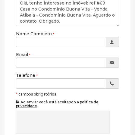
FAÇO PARCERIA COM CORRETORES!
WhatsApp: (11) 94702-2868 Vinicius Kimeri
Siga no Instagram e Facebook: @viniciuskimeri
Canal no Youtube: Vinicius Kimeri - Imóveis em Atibaia
Nome Completo
*As informações sobre os imóveis aqui divulgadas
incluindo disponibilidade, valores, formas de pagamento
Email
e característica deverão ser confirmadas, pois podem
sofrer alterações sem prévio aviso.
Características do Imóvel
Telefone
Área de Serviço
Living
Piscina Privativa
*
campos obrigatórios
Sacada / Varanda
Ao enviar você está aceitando a
política de
Sala
privacidade
.
Sala de Estar
Sala de Jantar
Sala para 2 Ambientes
Terraço
Cozinha