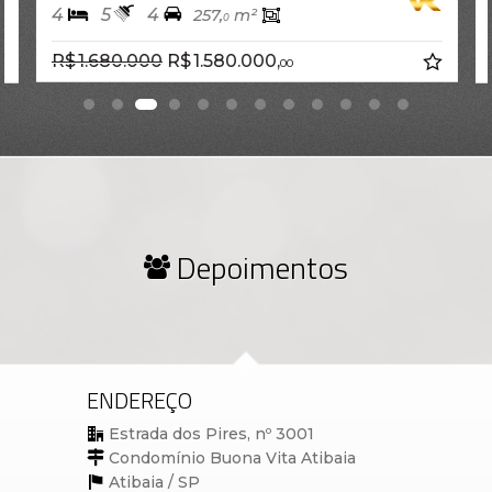
4
5
4
257,
m²
0
R$ 1.680.000
R$ 1.580.000,
00
Depoimentos
ENDEREÇO
Estrada dos Pires, nº 3001
Condomínio Buona Vita Atibaia
Atibaia /
SP