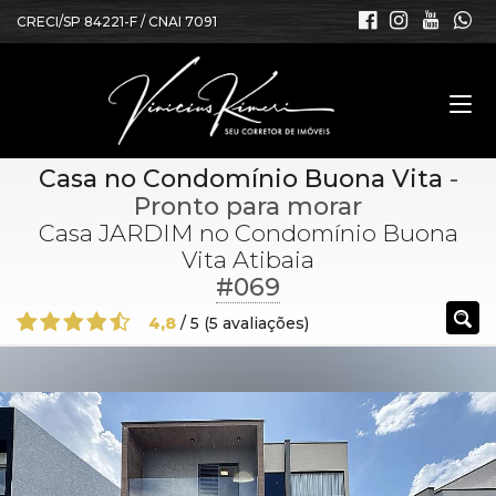
CRECI/SP 84221-F / CNAI 7091
Casa no Condomínio Buona Vita
-
Pronto para morar
Casa JARDIM no Condomínio Buona
Vita Atibaia
#069
4,8
/
5
(
5
avaliações)