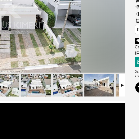
f
C
I
Os
al