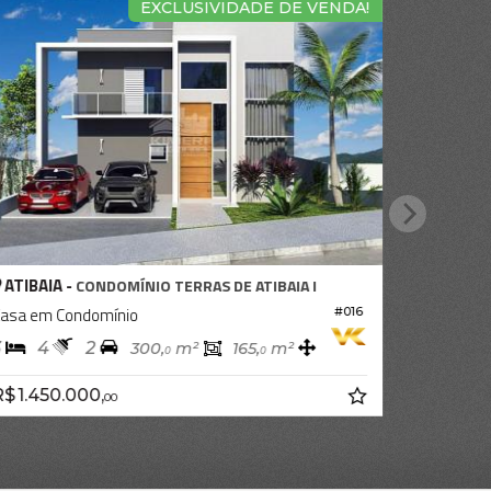
EXCLUSIVIDADE DE VENDA!
ATIBAIA -
CONDOMÍNIO TERRAS DE ATIBAIA I
asa em Condomínio
#016
3
4
2
300,
m²
165,
m²
0
0
$ 1.450.000,
00