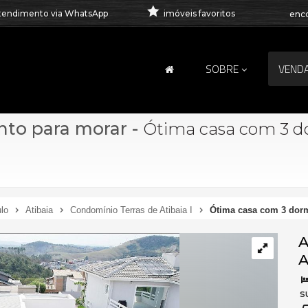
tendimento via WhatsApp
imóveis favoritos
enco
SOBRE
VEND
nto para morar
-
Ótima casa com 3 d
lo
Atibaia
Condomínio Terras de Atibaia I
Ótima casa com 3 dorm
A
A
s