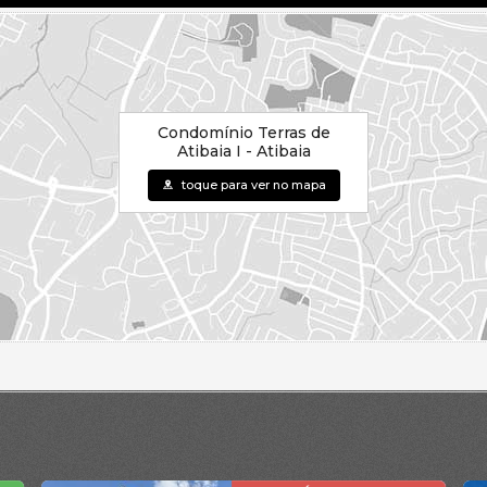
Condomínio Terras de
Atibaia I - Atibaia
toque para ver no mapa