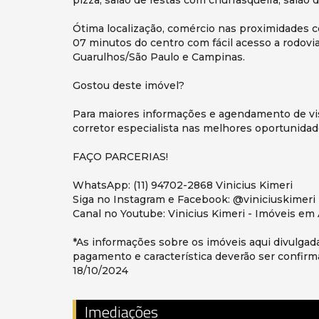
pizza, salão de festas com churrasqueira, salão d
Ótima localização, comércio nas proximidades c
07 minutos do centro com fácil acesso a rodov
Guarulhos/São Paulo e Campinas.
Gostou deste imóvel?
Para maiores informações e agendamento de vi
corretor especialista nas melhores oportunidad
FAÇO PARCERIAS!
WhatsApp: (11) 94702-2868 Vinicius Kimeri
Siga no Instagram e Facebook: @viniciuskimeri
Canal no Youtube: Vinicius Kimeri - Imóveis em 
*As informações sobre os imóveis aqui divulgada
pagamento e característica deverão ser confirma
18/10/2024
Imediações