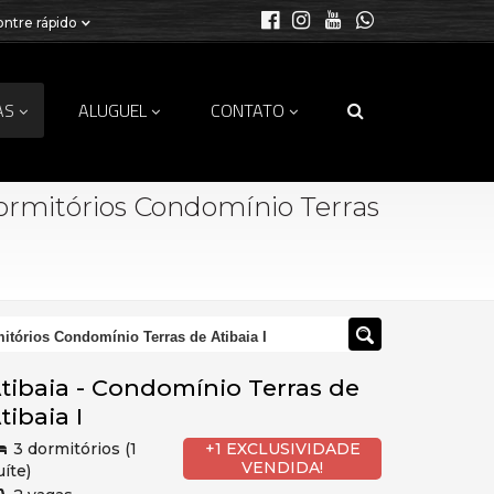
ntre rápido
AS
ALUGUEL
CONTATO
ormitórios Condomínio Terras
itórios Condomínio Terras de Atibaia I
tibaia
-
Condomínio Terras de
tibaia I
3 dormitórios (1
+1 EXCLUSIVIDADE
VENDIDA!
uíte)