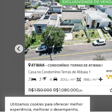
 VENDIDA!
EXCLUSIVIDADE DE VEND
ATIBAIA -
IA I
CONDOMÍNIO TERRAS DE ATIBAIA I
Casa no Condomínio Terras de Atibaia 1
#064
#00
3
3
4
300,
m²
188,
m²
0
0
R$ 1.150.000
R$ 1.080.000,
00
Utilizamos
cookies
para oferecer melhor
experiência, melhorar o desempenho,