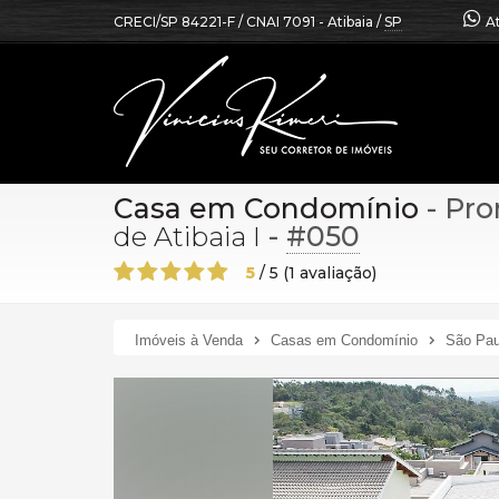
CRECI/SP 84221-F / CNAI 7091
- Atibaia /
SP
A
Casa em Condomínio
- Pro
-
#050
de Atibaia I
5
/
5
(
1
avaliação)
Imóveis à Venda
Casas em Condomínio
São Pau