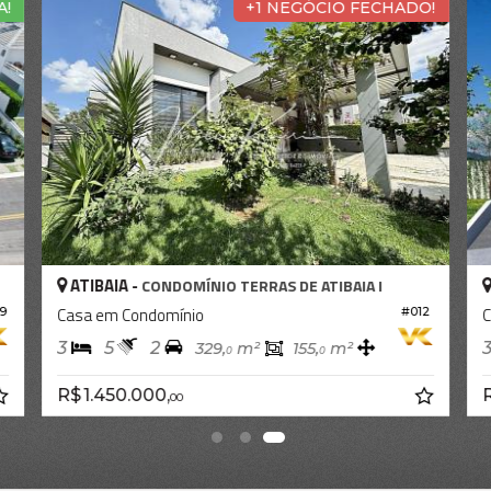
A!
+1 NEGÓCIO FECHADO!
ATIBAIA -
CONDOMÍNIO TERRAS DE ATIBAIA I
Casa em Condomínio
C
9
#012
3
5
2
329,
m²
155,
m²
0
0
R$ 1.450.000,
R
00