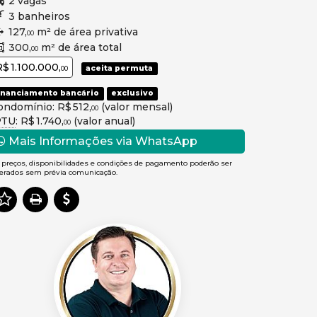
2 vagas
3 banheiros
127,
m² de área privativa
00
300,
m² de área total
00
R$ 1.100.000,
aceita permuta
00
inanciamento bancário
exclusivo
ondomínio: R$ 512,
(valor mensal)
00
PTU
: R$ 1.740,
(valor anual)
00
Mais Informações via WhatsApp
 preços, disponibilidades e condições de pagamento poderão ser
terados sem prévia comunicação.