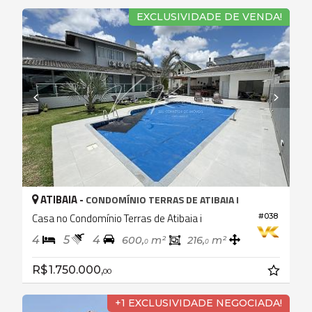
EXCLUSIVIDADE DE VENDA!
ATIBAIA -
CONDOMÍNIO TERRAS DE ATIBAIA I
Casa no Condomínio Terras de Atibaia i
#038
4
5
4
600,
m²
216,
m²
0
0
R$ 1.750.000,
00
+1 EXCLUSIVIDADE NEGOCIADA!