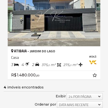
ATIBAIA -
JARDIM DO LAGO
Casa
#043
3
4
2
375,
m²
275,
m²
0
0
R$ 1.480.000,
00
4
imóveis encontrados
Exibir
24 POR PÁGINA
Ordenar por
DATA MAIS RECENTE