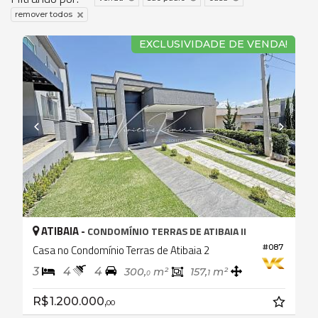
remover todos
EXCLUSIVIDADE DE VENDA!
ATIBAIA -
CONDOMÍNIO TERRAS DE ATIBAIA II
Casa no Condomínio Terras de Atibaia 2
#087
3
4
4
300,
m²
157,
m²
1
0
R$ 1.200.000,
00