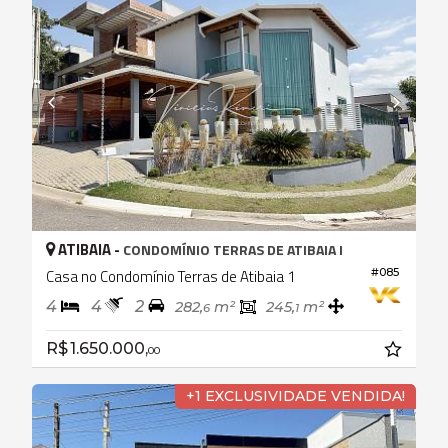
ATIBAIA -
CONDOMÍNIO TERRAS DE ATIBAIA I
Casa no Condomínio Terras de Atibaia 1
#085
4
4
2
282,
m²
245,
m²
6
1
R$ 1.650.000,
00
+1 EXCLUSIVIDADE VENDIDA!