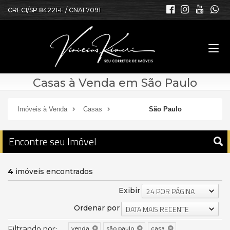
CRECI/SP 84221-F / CNAI 7091
Casas à Venda em São Paulo
Imóveis à Venda
Casas
São Paulo
Encontre seu Imóvel
4
imóveis encontrados
Exibir
24 POR PÁGINA
Ordenar por
DATA MAIS RECENTE
Filtrando por:
venda
são paulo
casa