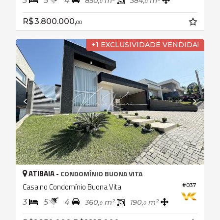
3
5
4
850,
m²
384,
m²
0
0
R$ 3.800.000,
00
+1 EXCLUSIVIDADE VENDIDA!
ATIBAIA -
CONDOMÍNIO BUONA VITA
Casa no Condomínio Buona Vita
#037
3
5
4
360,
m²
190,
m²
0
0