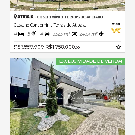
ATIBAIA -
CONDOMÍNIO TERRAS DE ATIBAIA I
Casa no Condomínio Terras de Atibaia 1
#081
4
5
4
332,
m²
243,
m²
0
0
R$ 1.850.000
R$ 1.750.000,
00
EXCLUSIVIDADE DE VENDA!