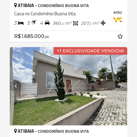
ATIBAIA -
CONDOMÍNIO BUONA VITA
Casa no Condomínio Buona Vita
#052
3
5
4
360,
m²
207,
m²
0
0
R$ 1.685.000,
00
+1 EXCLUSIVIDADE VENDIDA!
ATIBAIA -
CONDOMÍNIO BUONA VITA