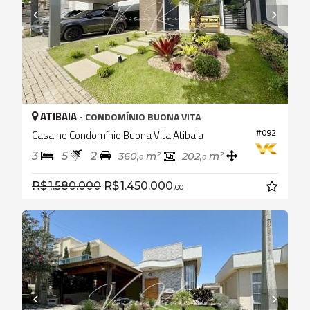
ATIBAIA -
CONDOMÍNIO BUONA VITA
Casa no Condomínio Buona Vita Atibaia
#092
3
5
2
360,
m²
202,
m²
0
0
R$ 1.580.000
R$ 1.450.000,
00