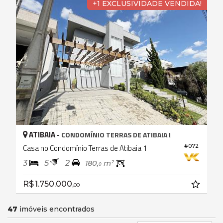
+1 EXCLUSIVIDADE VENDIDA!
ATIBAIA -
CONDOMÍNIO TERRAS DE ATIBAIA I
Casa no Condomínio Terras de Atibaia 1
#072
3
5
2
180,
m²
0
R$ 1.750.000,
00
47
imóveis encontrados