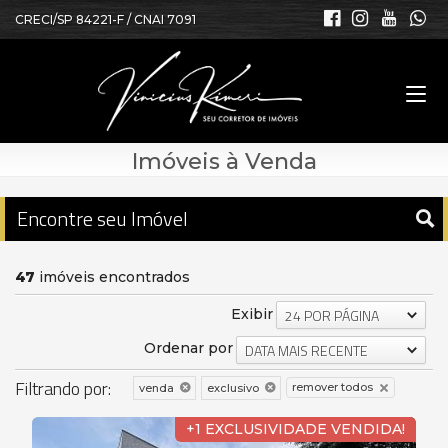
CRECI/SP 84221-F / CNAI 7091
Imóveis à Venda
Encontre seu Imóvel
47
imóveis encontrados
Exibir
24 POR PÁGINA
Ordenar por
DATA MAIS RECENTE
Filtrando por:
remover todos
venda
exclusivo
+1 EXCLUSIVIDADE VENDIDA!