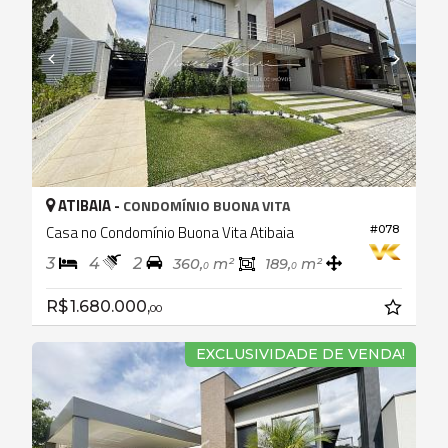
ATIBAIA -
CONDOMÍNIO BUONA VITA
Casa no Condomínio Buona Vita Atibaia
#078
3
4
2
360,
m²
189,
m²
0
0
R$ 1.680.000,
00
EXCLUSIVIDADE DE VENDA!