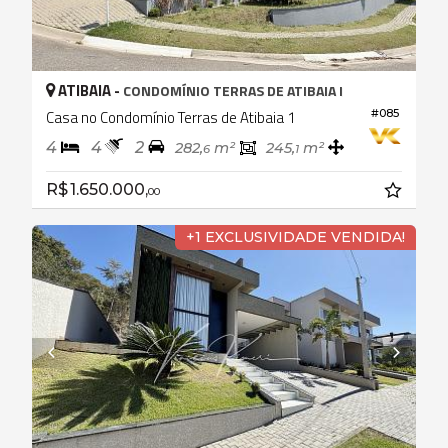
ATIBAIA -
CONDOMÍNIO TERRAS DE ATIBAIA I
Casa no Condomínio Terras de Atibaia 1
#085
4
4
2
282,
m²
245,
m²
6
1
R$ 1.650.000,
00
+1 EXCLUSIVIDADE VENDIDA!