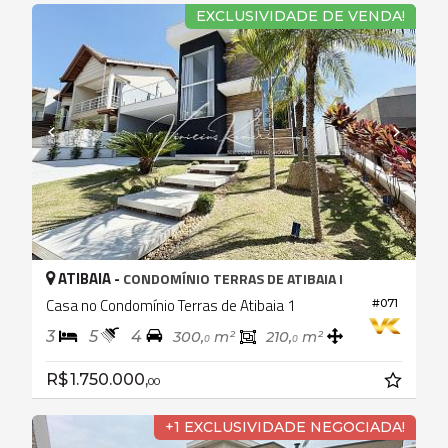
EXCLUSIVIDADE DE VENDA!
ATIBAIA -
CONDOMÍNIO TERRAS DE ATIBAIA I
Casa no Condomínio Terras de Atibaia 1
#071
3
5
4
300,
m²
210,
m²
0
0
R$ 1.750.000,
00
+1 EXCLUSIVIDADE NEGOCIADA!