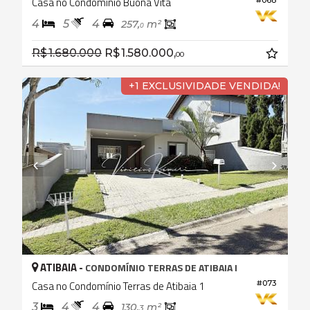
Casa no Condomínio Buona Vita
4
5
4
257,
m²
0
R$ 1.680.000
R$ 1.580.000,
00
+1 EXCLUSIVIDADE VENDIDA!
ATIBAIA -
CONDOMÍNIO TERRAS DE ATIBAIA I
#073
Casa no Condomínio Terras de Atibaia 1
3
4
4
130,
m²
3