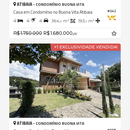
ATIBAIA -
CONDOMÍNIO BUONA VITA
Casa em Condomínio no Buona Vita Atibaia
#042
4
4
4
364,
m²
193,
m²
0
0
R$ 1.750.000
R$ 1.680.000,
00
+1 EXCLUSIVIDADE VENDIDA!
ATIBAIA -
CONDOMÍNIO BUONA VITA
#068