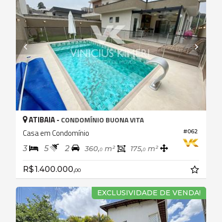
ATIBAIA -
CONDOMÍNIO BUONA VITA
Casa em Condomínio
#062
3
5
2
360,
m²
175,
m²
0
0
R$ 1.400.000,
00
EXCLUSIVIDADE DE VENDA!