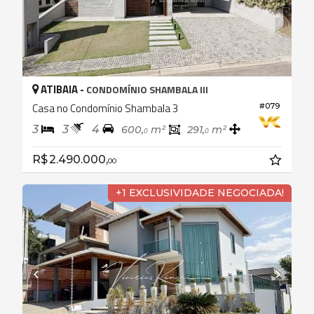
ATIBAIA -
CONDOMÍNIO SHAMBALA III
Casa no Condomínio Shambala 3
#079
3
3
4
600,
m²
291,
m²
0
0
R$ 2.490.000,
00
+1 EXCLUSIVIDADE NEGOCIADA!