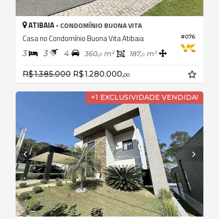
ATIBAIA -
CONDOMÍNIO BUONA VITA
Casa no Condomínio Buona Vita Atibaia
#076
3
3
4
360,
m²
187,
m²
0
0
R$ 1.385.000
R$ 1.280.000,
00
+1 EXCLUSIVIDADE VENDIDA!