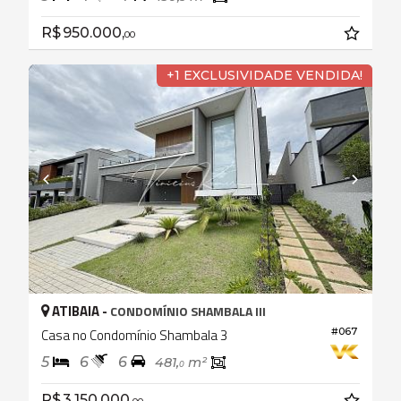
R$ 950.000,
00
+1 EXCLUSIVIDADE VENDIDA!
ATIBAIA -
CONDOMÍNIO SHAMBALA III
Casa no Condomínio Shambala 3
#067
5
6
6
481,
m²
0
R$ 3.150.000,