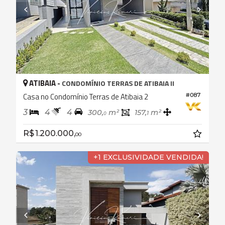
ATIBAIA -
CONDOMÍNIO TERRAS DE ATIBAIA II
Casa no Condomínio Terras de Atibaia 2
#087
3
4
4
300,
m²
157,
m²
1
0
R$ 1.200.000,
00
+1 EXCLUSIVIDADE VENDIDA!