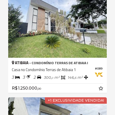
ATIBAIA -
CONDOMÍNIO TERRAS DE ATIBAIA I
Casa no Condomínio Terras de Atibaia 1
#089
3
3
2
300,
m²
146,
m²
6
0
R$ 1.250.000,
00
+1 EXCLUSIVIDADE VENDIDA!