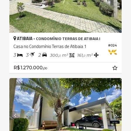
ATIBAIA -
CONDOMÍNIO TERRAS DE ATIBAIA I
Casa no Condomínio Terras de Atibaia 1
#024
3
3
2
300,
m²
161,
m²
0
0
R$ 1.270.000,
00