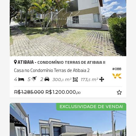
ATIBAIA -
CONDOMÍNIO TERRAS DE ATIBAIA II
Casa no Condomínio Terras de Atibaia 2
#088
4
5
2
300,
m²
173,
m²
5
0
R$ 1.285.000
R$ 1.200.000,
00
EXCLUSIVIDADE DE VENDA!