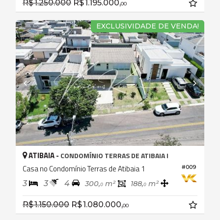
R$ 1.250.000
R$ 1.195.000,
00
EXCLUSIVIDADE DE VENDA!
ATIBAIA -
CONDOMÍNIO TERRAS DE ATIBAIA I
Casa no Condomínio Terras de Atibaia 1
#009
3
3
4
300,
m²
188,
m²
0
0
R$ 1.150.000
R$ 1.080.000,
00