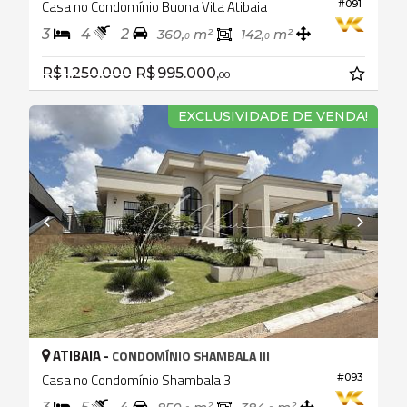
Casa no Condomínio Buona Vita Atibaia
#091
3
4
2
360,
m²
142,
m²
0
0
R$ 1.250.000
R$ 995.000,
00
EXCLUSIVIDADE DE VENDA!
ATIBAIA -
CONDOMÍNIO SHAMBALA III
Casa no Condomínio Shambala 3
#093