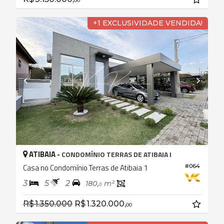
00
+1 EXCLUSIVIDADE VENDIDA!
ATIBAIA -
CONDOMÍNIO TERRAS DE ATIBAIA I
Casa no Condomínio Terras de Atibaia 1
#064
3
5
2
180,
m²
0
R$ 1.350.000
R$ 1.320.000,
00