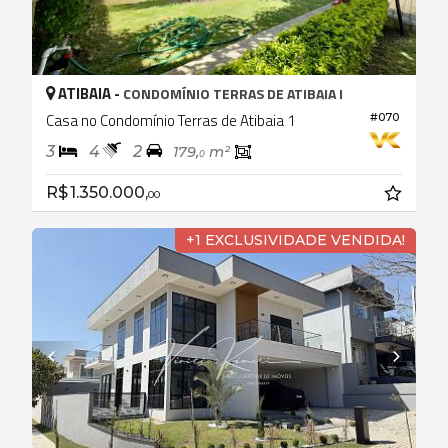
ATIBAIA -
CONDOMÍNIO TERRAS DE ATIBAIA I
Casa no Condomínio Terras de Atibaia 1
#070
3
4
2
179,
m²
0
R$ 1.350.000,
00
+1 EXCLUSIVIDADE VENDIDA!